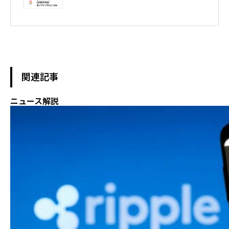
テレビ東京WBS出演　テレビ東京モーニングサテライト出演　
NHKおはよう日本出演　BS11 真相解説 仮想通貨NEWS!出演　その
他各メディア取材、出演
関連記事
ニュース解説