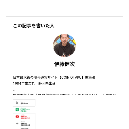
この記事を書いた人
伊藤健次
日本最大級の暗号通貨サイト【COIN OTAKU】編集長

1984年生まれ　静岡県出身

慶應義塾大学 大学院 経営管理研究科 ヘルスケアポリシー＆マネジ
メント集中コース終了

株式会社ソクラテス 代表取締役 / 国内企業暗号資産事業顧問 / 暗
号資産取引所アドバイザー / 暗号資産投資アナリスト / Fintechコ
ンサルタント / 暗号資産非公式アーティスト /YouTuber
