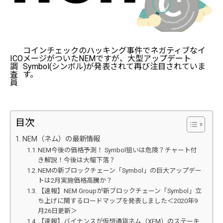
コインチェックのハッキング事件でネガティブなイ
ICO
メージがついたNEMですが、大型アップデート
調
Symbol(シンボル)が発表されて再び注目されていま
査
す。
員
目次
NEM（ネム）の最新情報
NEM今後の価格予測！ Symbol狙いは危険？チャート付
き解説！今後は大幅下落？
NEMの新ブロックチェーン「Symbol」の巨大アップデー
トは2月実施価格高騰か？
【速報】NEM Groupが新ブロックチェーン「Symbol」立
ち上げに関するロードマップを発表しました＜2020年9
月26日更新＞
【速報】バイナンスが仮想通貨ネム（XEM）のステーキ