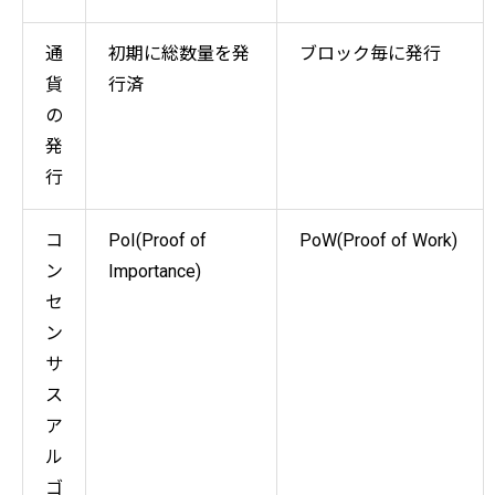
通
初期に総数量を発
ブロック毎に発行
貨
行済
の
発
行
コ
PoI(Proof of
PoW(Proof of Work)
ン
Importance)
セ
ン
サ
ス
ア
ル
ゴ