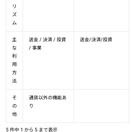
リ
ズ
ム
主
送金 / 決済 / 投資
送金/決済/投資
な
/ 事業
利
用
方
法
そ
通貨以外の機能あ
の
り
他
5 件中 1 から 5 まで表示